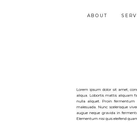
ABOUT
SERV
Lorem ipsum dolor sit amet, cons
aliqua. Lobortis mattis aliquam 
nulla aliquet. Proin fermentum l
malesuada. Nunc scelerisque vive
augue neque gravida in fermentum
Elementum nisi quis eleifend quam 