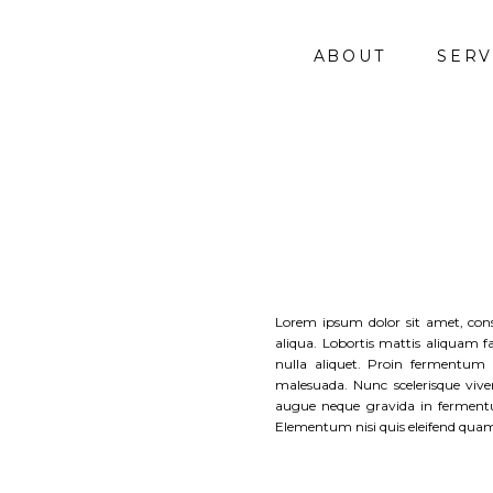
ABOUT
SERV
Lorem ipsum dolor sit amet, cons
aliqua. Lobortis mattis aliquam 
nulla aliquet. Proin fermentum l
malesuada. Nunc scelerisque vive
augue neque gravida in fermentum
Elementum nisi quis eleifend quam 